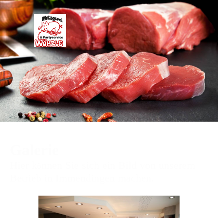
Galerie
Hier k
nnen Sie sich ein Bild von unserem
ö
Betrieb in Immendingen machen.